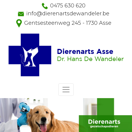
0475 630 620
info@dierenartsdewandeler.be
Gentsesteenweg 245 - 1730 Asse
Home
Hond
Aankoop
Opvoeding
Voeding
Verzorging
Lichaamsverzorging
Dierenarts
Ontwormen