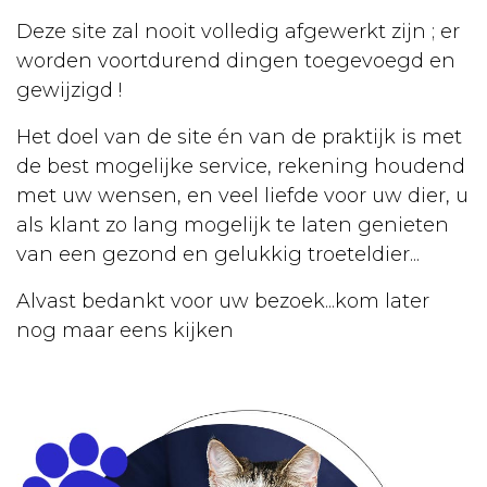
Euthanasie
Deze site zal nooit volledig afgewerkt zijn ; er
Kanker
worden voortdurend dingen toegevoegd en
gewijzigd !
Kat
Het doel van de site én van de praktijk is met
Aankoop
de best mogelijke service, rekening houdend
Opvoeding
met uw wensen, en veel liefde voor uw dier, u
als klant zo lang mogelijk te laten genieten
Verzorging
van een gezond en gelukkig troeteldier...
Lichaamsverzorging
Alvast bedankt voor uw bezoek...kom later
Dierenarts
nog maar eens kijken
Ontwormen
Kattenbak
Vaccineren