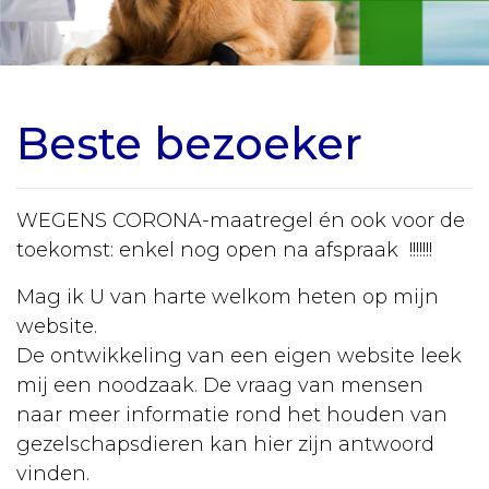
Vaccineren
Urgentie
Senior
Beste bezoeker
hond
Ziekten
Rassen
WEGENS CORONA-maatregel én ook voor de
toekomst: enkel nog open na afspraak !!!!!!!
Sterilisatie
Mag ik U van harte welkom heten op mijn
Castratie
website.
Algemeen
De ontwikkeling van een eigen website leek
mij een noodzaak. De vraag van mensen
Tabel
naar meer informatie rond het houden van
gewichten
gezelschapsdieren kan hier zijn antwoord
Vergiftiging
vinden.