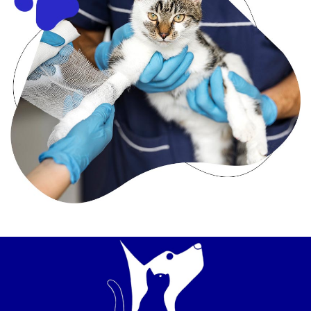
Fokken
Urgentie
Voeding
Ziekten
Courante
ziektes
Vergiftigingen
EHBO
Rassen
Sterilisatie
Algemeen
Euthanasie