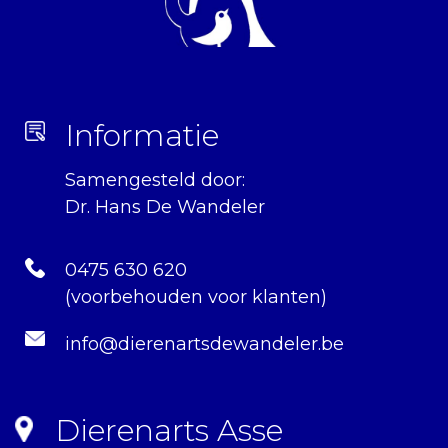
Vogels
Papegaaien
Soorten
Informatie
Aankoop
Samengesteld door:
Huisvesting
Dr. Hans De Wandeler
Verzorging
Voeding
0475 630 620
(voorbehouden voor klanten)
Ziekten
info@dierenartsdewandeler.be
Parkieten
Aankoop
Dierenarts Asse
Huisvesting