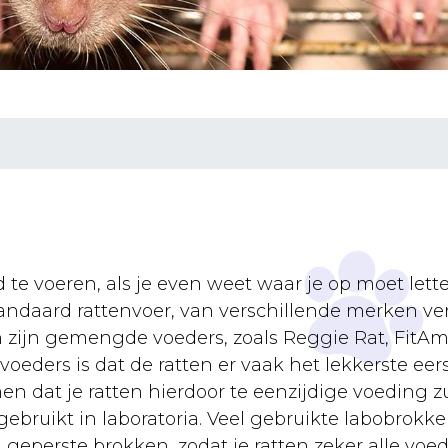
d te voeren, als je even weet waar je op moet lett
daard rattenvoer, van verschillende merken verk
 zijn gemengde voeders, zoals Reggie Rat, FitAmi
eders is dat de ratten er vaak het lekkerste eer
 dat je ratten hierdoor te eenzijdige voeding zu
gebruikt in laboratoria. Veel gebruikte labobrokke
e, geperste brokken, zodat je ratten zeker alle voe