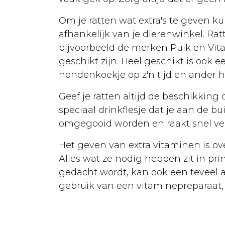
Fokken
Om je ratten wat extra's te geven ku
Urgentie
afhankelijk van je dierenwinkel. Ra
Voeding
bijvoorbeeld de merken Puik en Vit
geschikt zijn. Heel geschikt is ook 
Ziekten
hondenkoekje op z'n tijd en ander ha
Courante
Geef je ratten altijd de beschikking 
ziektes
speciaal drinkflesje dat je aan de 
Vergiftigingen
omgegooid worden en raakt snel ver
EHBO
Het geven van extra vitaminen is ov
Rassen
Alles wat ze nodig hebben zit in pri
gedacht wordt, kan ook een teveel aa
Sterilisatie
gebruik van een vitaminepreparaat, z
Algemeen
Euthanasie