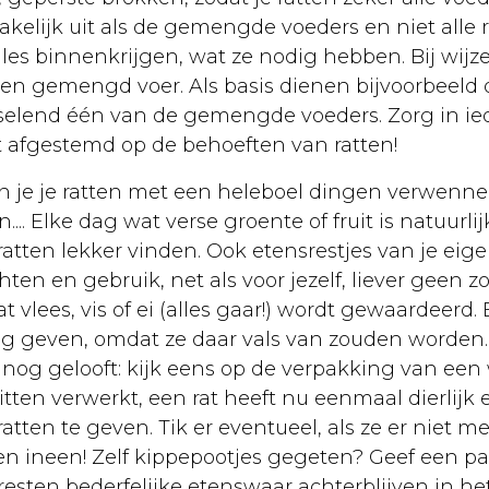
akelijk uit als de gemengde voeders en niet alle r
 alles binnenkrijgen, wat ze nodig hebben. Bij wi
 gemengd voer. Als basis dienen bijvoorbeeld de
selend één van de gemengde voeders. Zorg in iede
t afgestemd op de behoeften van ratten!
 je je ratten met een heleboel dingen verwennen.
 Elke dag wat verse groente of fruit is natuurlij
ratten lekker vinden. Ook etensrestjes van je ei
n en gebruik, net als voor jezelf, liever geen zo
vlees, vis of ei (alles gaar!) wordt gewaardeerd.
g geven, omdat ze daar vals van zouden worden. D
 nog gelooft: kijk eens op de verpakking van een w
itten verwerkt, een rat heeft nu eenmaal dierlijk
 ratten te geven. Tik er eventueel, als ze er niet
ten ineen! Zelf kippepootjes gegeten? Geef een paar
resten bederfelijke etenswaar achterblijven in het