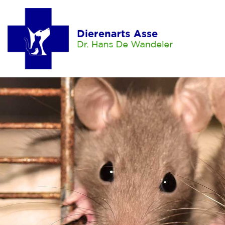
Home
Hond
Aankoop
Opvoeding
Voeding
Verzorging
Lichaamsverzorging
Dierenarts
Ontwormen