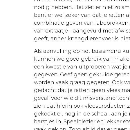
Euthanasie
nodig hebben. Het ziet er niet zo sm
bent er wel zeker van dat je ratten
Kanker
combinatie geven van labobrokken en
Kat
van extraatje - aangevuld met afwis
geeft, ander knaagdierenvoer is nie
Aankoop
Opvoeding
Als aanvulling op het basismenu kun
kunnen we goed gebruik van maken....
Verzorging
een kwestie van uitproberen wat je 
Lichaamsverzorging
gegeven. Geef geen gekruide gerechte
worden vaak graag gegeten. Ook wat 
Dierenarts
gedacht dat je ratten geen vlees ma
Ontwormen
geval. Voor wie dit misverstand toch
zien dat hierin ook vleesproducten z
Kattenbak
gekookt ei, nog in de schaal, aan je
Vaccineren
barstjes in. Speelplezier en lekker e
vaak gek op. Zorg altijd dat er geen 