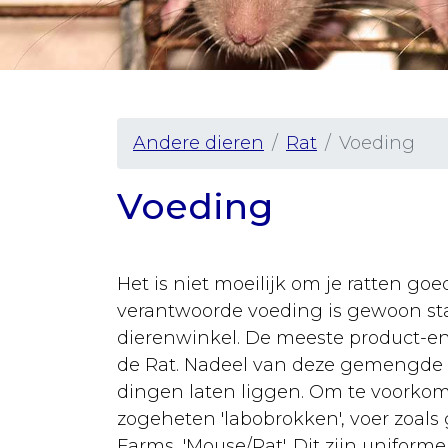
Vaccineren
Urgentie
Senior
hond
Andere dieren
Rat
Voeding
Ziekten
Rassen
Voeding
Sterilisatie
Castratie
Het is niet moeilijk om je ratten goe
verantwoorde voeding is gewoon stan
Algemeen
dierenwinkel. De meeste product-en
Tabel
de Rat. Nadeel van deze gemengde vo
gewichten
dingen laten liggen. Om te voorkomen
zogeheten 'labobrokken', voer zoals 
Vergiftiging
Farms, 'Mouse/Rat'. Dit zijn uniform