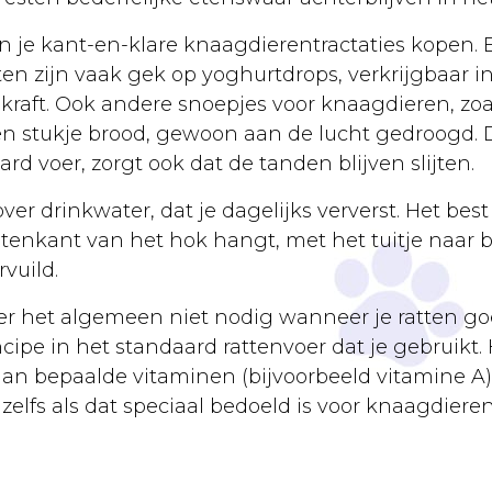
n je kant-en-klare knaagdierentractaties kopen. 
tten zijn vaak gek op yoghurtdrops, verkrijgbaar 
akraft. Ook andere snoepjes voor knaagdieren, z
een stukje brood, gewoon aan de lucht gedroogd. D
rd voer, zorgt ook dat de tanden blijven slijten.
over drinkwater, dat je dagelijks ververst. Het bes
buitenkant van het hok hangt, met het tuitje naar
vuild.
er het algemeen niet nodig wanneer je ratten goe
ncipe in het standaard rattenvoer dat je gebruikt
n bepaalde vitaminen (bijvoorbeeld vitamine A) sc
elfs als dat speciaal bedoeld is voor knaagdieren