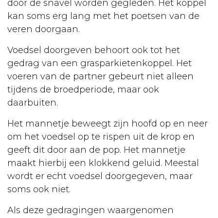
door de snavel worden gegleden. Het koppel
Rassen
kan soms erg lang met het poetsen van de
veren doorgaan.
Verzorging
Voedsel doorgeven behoort ook tot het
Opvoeding
gedrag van een grasparkietenkoppel. Het
Ziekten
voeren van de partner gebeurt niet alleen
tijdens de broedperiode, maar ook
Castratie
daarbuiten.
Cavia
Het mannetje beweegt zijn hoofd op en neer
Voortplanting
om het voedsel op te rispen uit de krop en
geeft dit door aan de pop. Het mannetje
Verzorging
maakt hierbij een klokkend geluid. Meestal
Voeding
wordt er echt voedsel doorgegeven, maar
soms ook niet.
Ziekten
Fret
Als deze gedragingen waargenomen