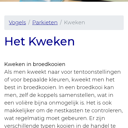
Vaccineren
Urgentie
Vogels
Parkieten
Kweken
Senior
hond
Het Kweken
Ziekten
Rassen
Kweken in broedkooien
Sterilisatie
Als men kweekt naar voor tentoonstellingen
Castratie
of voor bepaalde kleuren, kweekt men het
best in broedkooien. In een broedkooi kan
Algemeen
men, zelf de koppels samenstellen, wat in
Tabel
een volière bijna onmogelijk is. Het is ook
gewichten
makkelijker om de nestkasten te controleren,
wat regelmatig moet gebeuren. Er zijn
Vergiftiging
verschillende typen kooien in de handel te