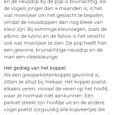
Duiven
en de neusdop bij de pop is bruinachtig. Als
de vogels jonger dan 4 maanden is, is het
Aankoop
wat moeilijker om het geslacht te bepalen,
Rassen
omdat de neusdoppen dan nog bleek van
kleur zijn. Bij sommige kleurslagen, zoals de
Huisvesting
albino, de lutino en de fallow is het verschil
Verzorging
ook wat moeilijker te zien. De pop heeft hier
een gewone, bruinachtige neusdop en de
Voeding
man een vleeskleurige.
Ziekten
Het gedrag van het koppel
Vogelgroep
Als een grasparkietenkoppel gevormd is,
zitten ze altijd bij mekaar. Het koppel poetst
Andere
elkaars veren, vooraal de veren op het hoofd,
dieren
waar ze normaal niet aankunnen. Een
Konijn
parkiet steekt zijn hoofdje uit en de andere
vogel poetst zorgvuldig alle kopveertjes die
Aanschaf