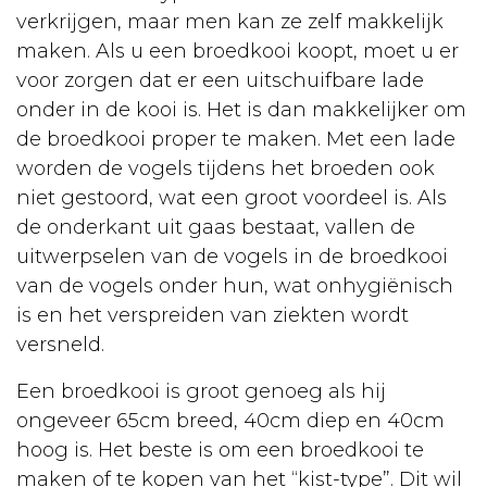
Euthanasie
verkrijgen, maar men kan ze zelf makkelijk
maken. Als u een broedkooi koopt, moet u er
Kanker
voor zorgen dat er een uitschuifbare lade
Kat
onder in de kooi is. Het is dan makkelijker om
de broedkooi proper te maken. Met een lade
Aankoop
worden de vogels tijdens het broeden ook
Opvoeding
niet gestoord, wat een groot voordeel is. Als
de onderkant uit gaas bestaat, vallen de
Verzorging
uitwerpselen van de vogels in de broedkooi
Lichaamsverzorging
van de vogels onder hun, wat onhygiënisch
is en het verspreiden van ziekten wordt
Dierenarts
versneld.
Ontwormen
Een broedkooi is groot genoeg als hij
Kattenbak
ongeveer 65cm breed, 40cm diep en 40cm
Vaccineren
hoog is. Het beste is om een broedkooi te
maken of te kopen van het “kist-type”. Dit wil