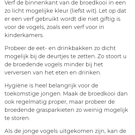
Verf de binnenkant van de broedkooi in een
Opvoeding
zo licht mogelijke kleur (liefst wit). Let op dat
Voeding
er een verf gebruikt wordt die niet giftig is
voor de vogels, zoals een verf voor in
Kweken
kinderkamers.
Ziekten
Probeer de eet- en drinkbakken zo dicht
Kanaries
mogelijk bij de deurtjes te zetten. Zo stoort u
de broedende vogels minder bij het
Aankoop
verversen van het eten en drinken.
Huisvesting
Hygiëne is heel belangrijk voor de
Verzorging
toekomstige jongen. Maak de broedkooi dan
Voeding
ook regelmatig proper, maar probeer de
broedende grasparkieten zo weinig mogelijk
Kweken
te storen.
Ziekten
Als de jonge vogels uitgekomen zijn, kan de