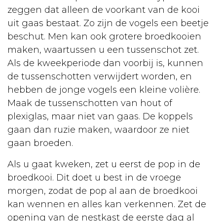
Fokken
zeggen dat alleen de voorkant van de kooi
Urgentie
uit gaas bestaat. Zo zijn de vogels een beetje
beschut. Men kan ook grotere broedkooien
Voeding
maken, waartussen u een tussenschot zet.
Ziekten
Als de kweekperiode dan voorbij is, kunnen
de tussenschotten verwijdert worden, en
Courante
hebben de jonge vogels een kleine volière.
ziektes
Maak de tussenschotten van hout of
Vergiftigingen
plexiglas, maar niet van gaas. De koppels
gaan dan ruzie maken, waardoor ze niet
EHBO
gaan broeden.
Rassen
Als u gaat kweken, zet u eerst de pop in de
Sterilisatie
broedkooi. Dit doet u best in de vroege
morgen, zodat de pop al aan de broedkooi
Algemeen
kan wennen en alles kan verkennen. Zet de
Euthanasie
opening van de nestkast de eerste dag al