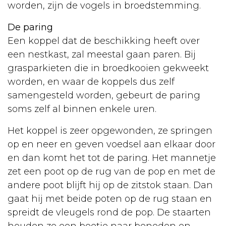
worden, zijn de vogels in broedstemming.
Aanschaf
De paring
Verzorging
Een koppel dat de beschikking heeft over
Voeding
een nestkast, zal meestal gaan paren. Bij
grasparkieten die in broedkooien gekweekt
Ziekten
worden, en waar de koppels dus zelf
Vaccineren
samengesteld worden, gebeurt de paring
soms zelf al binnen enkele uren.
Sterilisatie
Het koppel is zeer opgewonden, ze springen
Hamster
op en neer en geven voedsel aan elkaar door
Aanschaf
en dan komt het tot de paring. Het mannetje
zet een poot op de rug van de pop en met de
Soorten
andere poot blijft hij op de zitstok staan. Dan
Verzorging
gaat hij met beide poten op de rug staan en
spreidt de vleugels rond de pop. De staarten
Kooi