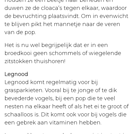
houden ze een beetje naar beneden en
Gedrag
duwen ze de cloaca’s tegen elkaar, waardoor
de bevruchting plaatsvindt. Om in evenwicht
Voortplanting
te blijven pikt het mannetje naar de veren
Ziekten
van de pop.
Chinchilla
Het is nu wel begrijpelijk dat er in een
Afkomst
broedkooi geen schommels of wiegelende
zitstokken thuishoren!
Kooi
Legnood
Voeding
Legnood komt regelmatig voor bij
Voortplanting
grasparkieten. Vooral bij te jonge of te dik
bevederde vogels, bij een pop die te veel
Ziekten
nesten na elkaar heeft of als het ei te groot of
Rat
schaalloos is. Dit komt ook voor bij vogels die
een gebrek aan vitaminen hebben.
Aanschaf