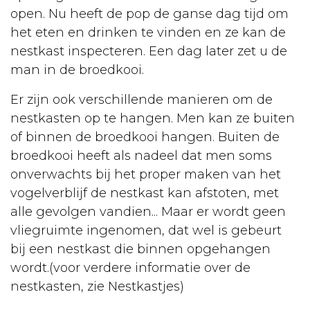
open. Nu heeft de pop de ganse dag tijd om
Vogels
het eten en drinken te vinden en ze kan de
Papegaaien
nestkast inspecteren. Een dag later zet u de
man in de broedkooi.
Soorten
Aankoop
Er zijn ook verschillende manieren om de
nestkasten op te hangen. Men kan ze buiten
Huisvesting
of binnen de broedkooi hangen. Buiten de
Verzorging
broedkooi heeft als nadeel dat men soms
onverwachts bij het proper maken van het
Voeding
vogelverblijf de nestkast kan afstoten, met
Ziekten
alle gevolgen vandien... Maar er wordt geen
vliegruimte ingenomen, dat wel is gebeurt
Parkieten
bij een nestkast die binnen opgehangen
Aankoop
wordt.(voor verdere informatie over de
nestkasten, zie Nestkastjes)
Huisvesting