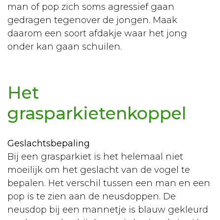
Volièrevogels
man of pop zich soms agressief gaan
gedragen tegenover de jongen. Maak
Aankoop
daarom een soort afdakje waar het jong
Volière
onder kan gaan schuilen.
Voeding
Ziekten
Het
Kippen
grasparkietenkoppel
Algemeen
Verzorging
Geslachtsbepaling
Bij een grasparkiet is het helemaal niet
Voeding
moeilijk om het geslacht van de vogel te
Rassen
bepalen. Het verschil tussen een man en een
pop is te zien aan de neusdoppen. De
Ziekten
neusdop bij een mannetje is blauw gekleurd