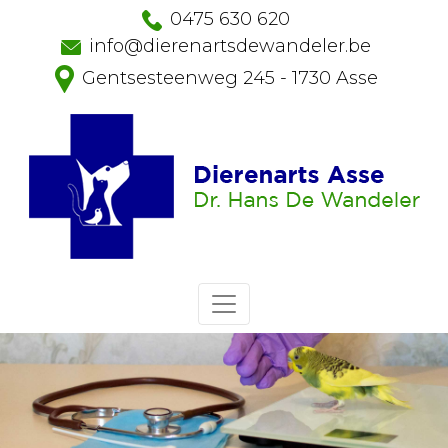
0475 630 620
info@dierenartsdewandeler.be
Gentsesteenweg 245 - 1730 Asse
Home
Hond
Aankoop
Opvoeding
Voeding
Verzorging
Lichaamsverzorging
Dierenarts
Ontwormen