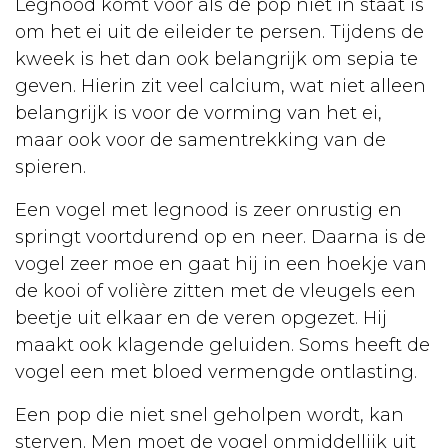
Legnood komt voor als de pop niet in staat is
Huisvesting
om het ei uit de eileider te persen. Tijdens de
Opvoeding
kweek is het dan ook belangrijk om sepia te
geven. Hierin zit veel calcium, wat niet alleen
Voeding
belangrijk is voor de vorming van het ei,
Voortplanting
maar ook voor de samentrekking van de
spieren.
Ziekten
Goudvis
Een vogel met legnood is zeer onrustig en
springt voortdurend op en neer. Daarna is de
Info
vogel zeer moe en gaat hij in een hoekje van
De
de kooi of volière zitten met de vleugels een
beetje uit elkaar en de veren opgezet. Hij
praktijk
maakt ook klagende geluiden. Soms heeft de
Openingstijden
vogel een met bloed vermengde ontlasting.
Tarieven
Een pop die niet snel geholpen wordt, kan
Bloedonderzoek
sterven. Men moet de vogel onmiddellijk uit